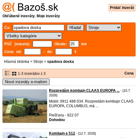
Pridať inzerát
Obľúbené inzeráty
,
Moje inzeráty
Čo:
PSČ (miesto):
Okolie:
km
Cena od:
- do:
€
Hlavná stránka
>
Stroje
>
spadova doska
Cena
1-3 inzerátov z 3
Nové inzeráty e-mailom
Rozpredám kombajn CLAAS EUROPA ...
- [15.7.
2026]
Mobil: 0911 488 034. Rozpredám kombajn CLAAS
EUROPA, COLUMBUS, má ...
Piešťany - 922 07
Dohodou
Kombajn e 512
- [12.7. 2026]