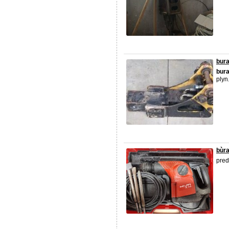
bura
bura
plyn
bùra
pre