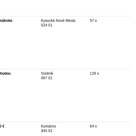
núknite
Kysucké Nové Mesto
57 x
024 01
hodou
Svidník
126 x
087 01
0 €
Komárno
64 x
945 01