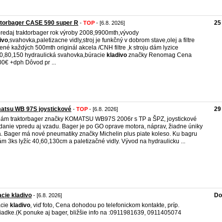
ktorbager CASE 590 super R
25
-
TOP
- [6.8. 2026]
redaj traktorbager rok výroby 2008,9900mth,vývody
ivo
,svahovka,paletizacne vidly,stroj je funkčný v dobrom stave,olej a filtre
né každých 500mth originál akcela /CNH filtre ,k stroju dám lyzice
0,80,150 hydraulická svahovka,búracie
kladivo
značky Renomag Cena
0€ +dph Dôvod pr ...
atsu WB 97S joystickové
29
-
TOP
- [6.8. 2026]
ám traktorbager značky KOMATSU WB97S 2006r s TP a ŠPZ, joystickové
danie vpredu aj vzadu. Bager je po GO oprave motora, náprav, žiadne úniky
a. Bager má nové pneumatiky značky Michelin plus piate koleso. Ku bagru
ám 3ks lyžíc 40,60,130cm a paletizačné vidly. Vývod na hydraulicku ...
cie kladivo
Do
- [6.8. 2026]
acie
kladivo
, viď foto, Cena dohodou po telefonickom kontakte, príp.
iadke.(K ponuke aj bager, bližšie info na :0911981639, 0911405074