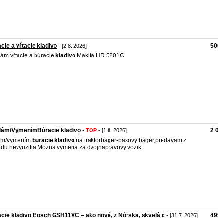
cie a vŕtacie kladivo
50
- [2.8. 2026]
ám vŕtacie a búracie
kladivo
Makita HR 5201C
dám/VymenímBúracie kladivo
2 
-
TOP
- [1.8. 2026]
am/vymením
buracie
kladivo
na traktorbager-pasovy bager,predavam z
du nevyuzitia Možna výmena za dvojnapravovy vozik
cie kladivo Bosch GSH11VC – ako nové, z Nórska, skvelá c
49
- [31.7. 2026]