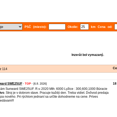
PSČ (miesto):
Okolie:
km Cena od:
Inzerát bol vymazaný.
Ce
z 114
ward SWE25UF
18
-
TOP
- [6.8. 2026]
ám Sunward SWE25UF. R.v.:2020 Mth: 6000 Lyžice : 300,600,1000 Búracie
ivo
. Stroj je v dobrom stave. Pracuje každý den. Treba vidiet. Dvôvod predaja
úpa nového. Pri rýchlom jednaní sa určite dohodneme na cene. Príves
edávam!!!