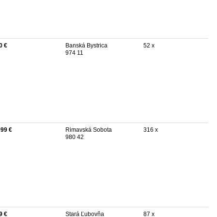
0 €
Banská Bystrica
52 x
974 11
099 €
Rimavská Sobota
316 x
980 42
9 €
Stará Ľubovňa
87 x