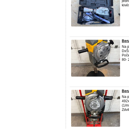
jedn
kivé
Ben
Na p
DxŠx
Poče
80- 
Ben
Na p
492x
(1/m
Zdvi