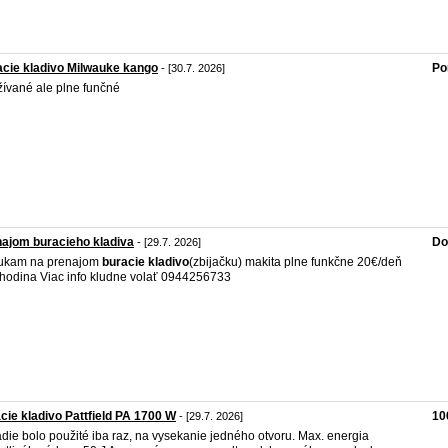
cie kladivo Milwauke kango
Po
- [30.7. 2026]
ívané ale plne funčné
ajom buracieho kladiva
Do
- [29.7. 2026]
ukam na prenajom
buracie
kladivo
(zbijačku) makita plne funkčne 20€/deň
hodina Viac info kludne volať 0944256733
cie kladivo Pattfield PA 1700 W
10
- [29.7. 2026]
die bolo použité iba raz, na vysekanie jedného otvoru. Max. energia