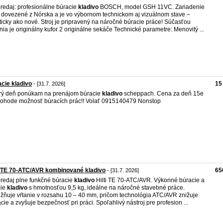
redaj: profesionálne búracie
kladivo
BOSCH, model GSH 11VC. Zariadenie
 dovezené z Nórska a je vo výbornom technickom aj vizuálnom stave –
ticky ako nové. Stroj je pripravený na náročné búracie práce! Súčasťou
nia je originálny kufor 2 originálne sekáče Technické parametre: Menovitý ...
cie kladivo
15
- [31.7. 2026]
ý deň ponúkam na prenájom búracie
kladivo
scheppach. Cena za deň 15e
ohode možnosť búracích prác!! Volať 0915140479 Nonstop
i TE 70-ATC/AVR kombinované kladivo
65
- [31.7. 2026]
redaj plne funkčné búracie
kladivo
Hilti TE 70-ATC/AVR. Výkonné búracie a
cie
kladivo
s hmotnosťou 9,5 kg, ideálne na náročné stavebné práce.
ňuje vŕtanie v rozsahu 10 – 40 mm, pričom technológia ATC/AVR znižuje
ácie a zvyšuje bezpečnosť pri práci. Spoľahlivý nástroj pre profesion ...