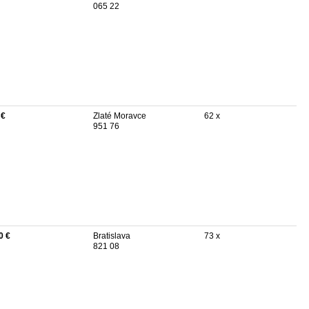
065 22
 €
Zlaté Moravce
62 x
951 76
0 €
Bratislava
73 x
821 08