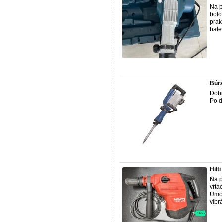
Na p
bolo
prak
bale
Búra
Dobr
Po d
Hilt
Na p
vŕta
Umož
vibr