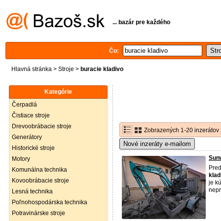
... bazár pre každého
Čo:
Hlavná stránka
>
Stroje
>
buracie kladivo
Kategórie
Čerpadlá
Čistiace stroje
Drevoobrábacie stroje
Zobrazených 1-20 inzerátov 
Generátory
Nové inzeráty e-mailom
Historické stroje
Sun
Motory
Pred
Komunálna technika
klad
Kovoobrábacie stroje
je k
nepr
Lesná technika
Poľnohospodárska technika
Potravinárske stroje