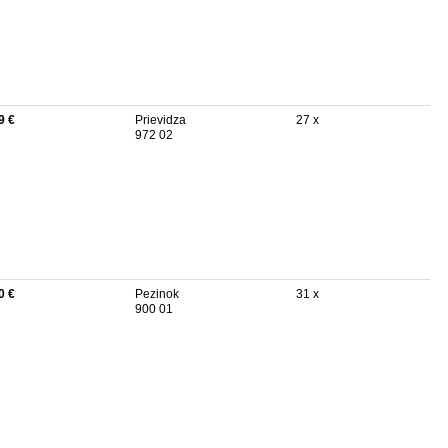
9 €
Prievidza
27 x
972 02
0 €
Pezinok
31 x
900 01