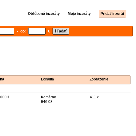
Obľúbené inzeráty
Moje inzeráty
Pridať inzerát
- do:
€
na
Lokalita
Zobrazenie
 000 €
Komárno
411 x
946 03