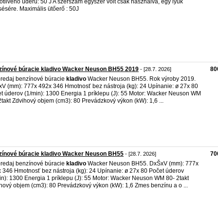
otlivého úderu: 50 J A szerszám egyszer volt csak használva, egy lyuk
sésére. Maximális ütőerő : 50J
zínové búracie kladivo Wacker Neuson BH55 2019
80
- [28.7. 2026]
redaj benzínové búracie
kladivo
Wacker Neuson BH55. Rok výroby 2019.
V (mm): 777x 492x 346 Hmotnosť bez nástroja (kg): 24 Upínanie: ø 27x 80
t úderov (1/min): 1300 Energia 1 príklepu (J): 55 Motor: Wacker Neuson WM
2takt Zdvihový objem (cm3): 80 Prevádzkový výkon (kW): 1,6 ...
zínové búracie kladivo Wacker Neuson BH55
70
- [28.7. 2026]
redaj benzínové búracie
kladivo
Wacker Neuson BH55. DxŠxV (mm): 777x
 346 Hmotnosť bez nástroja (kg): 24 Upínanie: ø 27x 80 Počet úderov
in): 1300 Energia 1 príklepu (J): 55 Motor: Wacker Neuson WM 80- 2takt
hový objem (cm3): 80 Prevádzkový výkon (kW): 1,6 Zmes benzínu a o ...