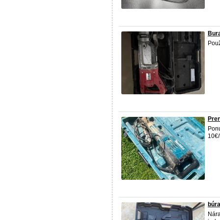
Bura
Použ
Pren
Pon
10€/
búra
Nára