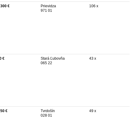
 300 €
Prievidza
106 x
971 01
0 €
Stará Ľubovňa
43 x
065 22
150 €
Tvrdošín
49 x
028 01