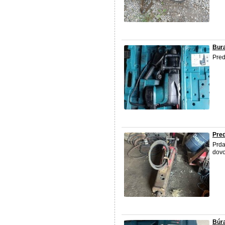
Bura
Pred
Pre
Prd
dovo
Búra