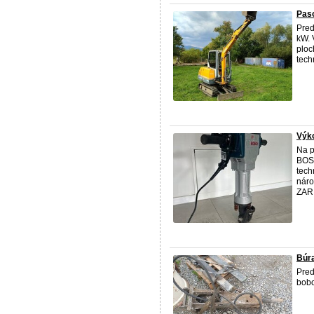
Paso
Pred
kW. 
ploc
tech
Výko
Na p
BOS
tech
náro
ZARI
Búra
Pred
bobc