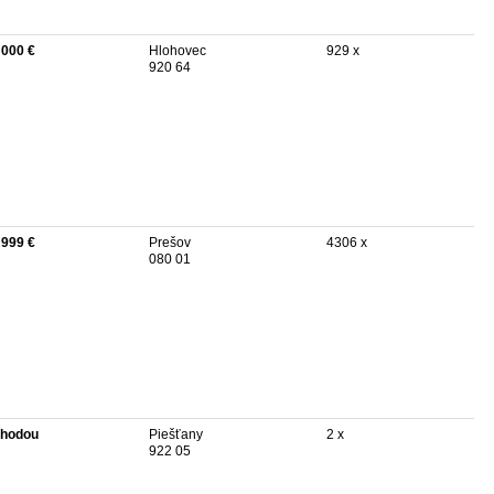
 000 €
Hlohovec
929 x
920 64
 999 €
Prešov
4306 x
080 01
hodou
Piešťany
2 x
922 05