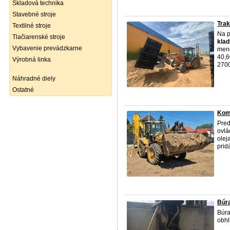
Skladová technika
Stavebné stroje
Tra
Textilné stroje
Na p
Tlačiarenské stroje
klad
Vybavenie prevádzkarne
mene
40,6
Výrobná linka
2700
Náhradné diely
Ostatné
Kom
Pred
ovlá
olej
prid
Búra
Búr
obhl