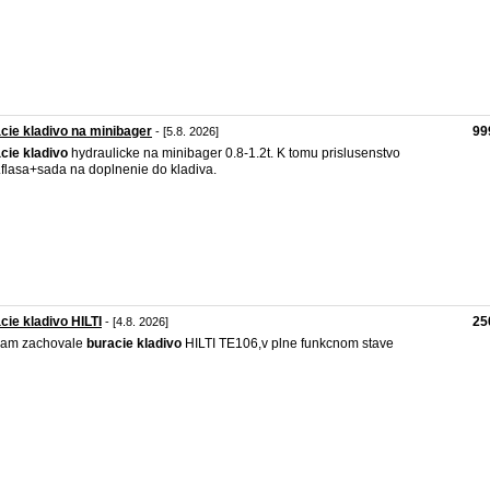
cie kladivo na minibager
99
- [5.8. 2026]
cie
kladivo
hydraulicke na minibager 0.8-1.2t. K tomu prislusenstvo
.flasa+sada na doplnenie do kladiva.
cie kladivo HILTI
25
- [4.8. 2026]
dam zachovale
buracie
kladivo
HILTI TE106,v plne funkcnom stave