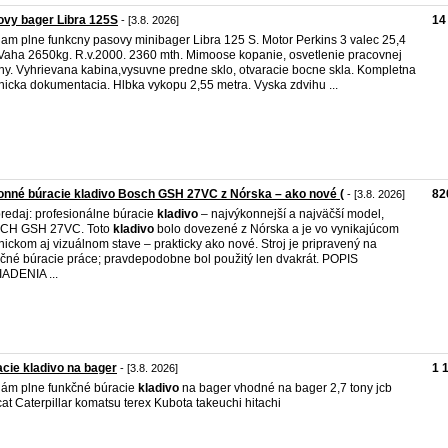
vy bager Libra 125S
14
- [3.8. 2026]
am plne funkcny pasovy minibager Libra 125 S. Motor Perkins 3 valec 25,4
Vaha 2650kg. R.v.2000. 2360 mth. Mimoose kopanie, osvetlenie pracovnej
hy. Vyhrievana kabina,vysuvne predne sklo, otvaracie bocne skla. Kompletna
nicka dokumentacia. Hlbka vykopu 2,55 metra. Vyska zdvihu ...
nné búracie kladivo Bosch GSH 27VC z Nórska – ako nové (
82
- [3.8. 2026]
redaj: profesionálne búracie
kladivo
– najvýkonnejší a najväčší model,
CH GSH 27VC. Toto
kladivo
bolo dovezené z Nórska a je vo vynikajúcom
nickom aj vizuálnom stave – prakticky ako nové. Stroj je pripravený na
čné búracie práce; pravdepodobne bol použitý len dvakrát. POPIS
ADENIA ...
cie kladivo na bager
1 
- [3.8. 2026]
ám plne funkčné búracie
kladivo
na bager vhodné na bager 2,7 tony jcb
at Caterpillar komatsu terex Kubota takeuchi hitachi