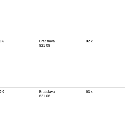
0 €
Bratislava
82 x
821 08
0 €
Bratislava
63 x
821 08